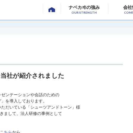
ナベカヰの強み
会社
OUR STRENGTH
COM
て当社が紹介されました
レゼンテーションや会話のための
グ」を導入しております。
いただいている「シューツアンドトーン」様
a」におきまして、法人研修の事例として
こちら
から