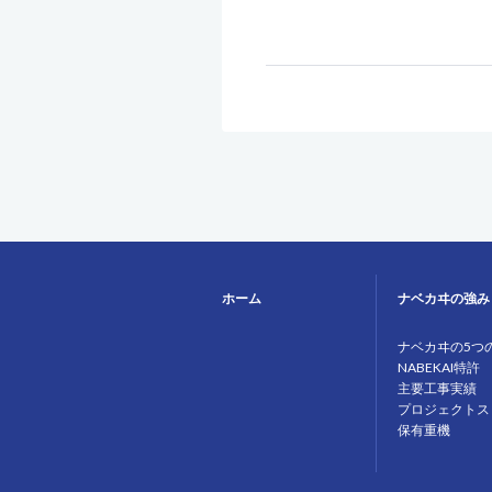
ホーム
ナベカヰの強み
ナベカヰの5つ
NABEKAI特許
主要工事実績
プロジェクトス
保有重機