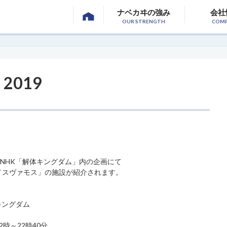
ナベカヰの強み
会社
OUR STRENGTH
COM
2019
のNHK「解体キングダム」内の企画にて
ノスヴァモス」の施設が紹介されます。
キングダム
2時～22時40分