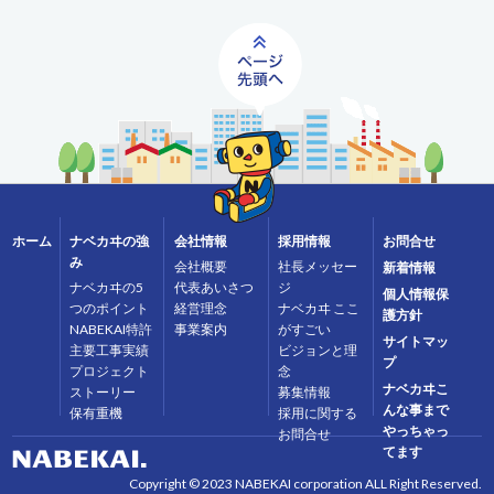
ホーム
ナベカヰの強
会社情報
採用情報
お問合せ
み
会社概要
社長メッセー
新着情報
ナベカヰの5
代表あいさつ
ジ
個人情報保
つのポイント
経営理念
ナベカヰ ここ
護方針
NABEKAI特許
事業案内
がすごい
サイトマッ
主要工事実績
ビジョンと理
プ
プロジェクト
念
ナベカヰこ
ストーリー
募集情報
んな事まで
保有重機
採用に関する
やっちゃっ
お問合せ
てます
Copyright © 2023 NABEKAI corporation ALL Right Reserved.