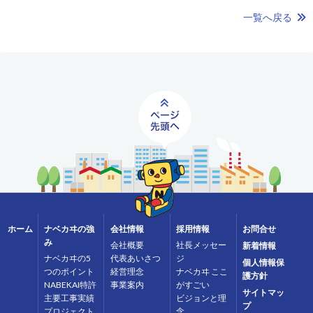
一覧へ戻る
ホーム
ナベカヰの強
会社情報
採用情報
お問合せ
み
会社概要
社長メッセー
新着情報
ナベカヰの5
代表あいさつ
ジ
個人情報保
つのポイント
経営理念
ナベカヰ ここ
護方針
NABEKAI特許
事業案内
がすごい
サイトマッ
主要工事実績
ビジョンと理
プ
プロジェクト
念