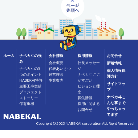
ホーム
ナベカヰの強
会社情報
採用情報
お問合せ
み
会社概要
社長メッセー
新着情報
ナベカヰの5
代表あいさつ
ジ
個人情報保
つのポイント
経営理念
ナベカヰ ここ
護方針
NABEKAI特許
事業案内
がすごい
サイトマッ
主要工事実績
ビジョンと理
プ
プロジェクト
念
ナベカヰこ
ストーリー
募集情報
んな事まで
保有重機
採用に関する
やっちゃっ
お問合せ
てます
Copyright © 2023 NABEKAI corporation ALL Right Reserved.