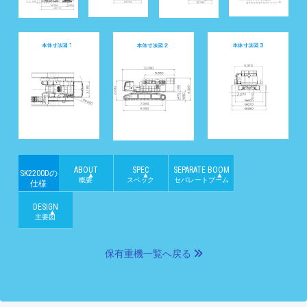
ABOUT
SPEC
SEPARATE BOOM
SK2200Dの
概要
スペック
セパレートブーム
仕様
DESIGN
主要図
保有重機一覧へ戻る