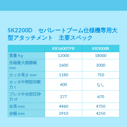
SK2200D セパレートブーム仕様機専用大
型アタッチメント 主要スペック
KR1600TPR
KR3000R
質量 Kg
12000
18000
先端最大開講幅
1600
3000
mm
カッタ長さ mm
1180
750
カッタ中間部切断
600
なし
力 t
プレス中央部圧砕
277
670
力 tf
全長 mm
4460
4750
全幅 mm
2910
4250