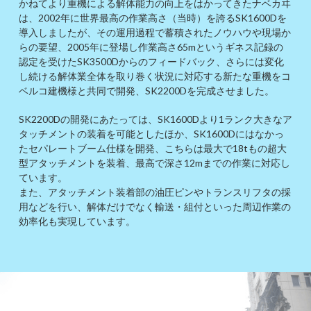
かねてより重機による解体能力の向上をはかってきたナベカヰ
は、2002年に世界最高の作業高さ（当時）を誇るSK1600Dを
導入しましたが、その運用過程で蓄積されたノウハウや現場か
らの要望、2005年に登場し作業高さ65mというギネス記録の
認定を受けたSK3500Dからのフィードバック、さらには変化
し続ける解体業全体を取り巻く状況に対応する新たな重機をコ
ベルコ建機様と共同で開発、SK2200Dを完成させました。
SK2200Dの開発にあたっては、SK1600Dより1ランク大きなア
タッチメントの装着を可能としたほか、SK1600Dにはなかっ
たセパレートブーム仕様を開発、こちらは最大で18tもの超大
型アタッチメントを装着、最高で深さ12mまでの作業に対応し
ています。
また、アタッチメント装着部の油圧ピンやトランスリフタの採
用などを行い、解体だけでなく輸送・組付といった周辺作業の
効率化も実現しています。