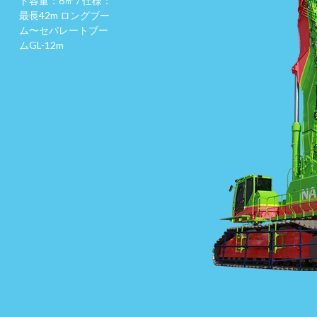
ト容量：6㎥ / 仕様：
最長42m ロングブー
ム〜セパレートブー
ムGL-12m