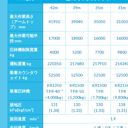
42m
39m
35m
31m
最大作業高さ
（アームトッ
41950
39040
35050
31050
プ） mm
最大作業可能半
17000
18000
16000
16000
径 mm
圧砕機制限質量
4000
5200
7700
9800
kg
運転質量 kg
220350
217680
217910
21434
装着カウンタウ
52500
52500
52500
52500
ェイト kg
KR1350
KR1500
KR1500
KR215
装着圧砕機
TPR-40
TPR-50
TPR
TPR
＊1
（4,000kg）
（5,200kg）
（7,700kg）
（9,800
131
130
130
128
接地圧
kPa{kgf/cm
}
2
{1.34}
{1.33}
{1.33}
{1.31}
旋回速度 min
1.9
-1
走行速度 km/h
１速：0.8 ／２速：1