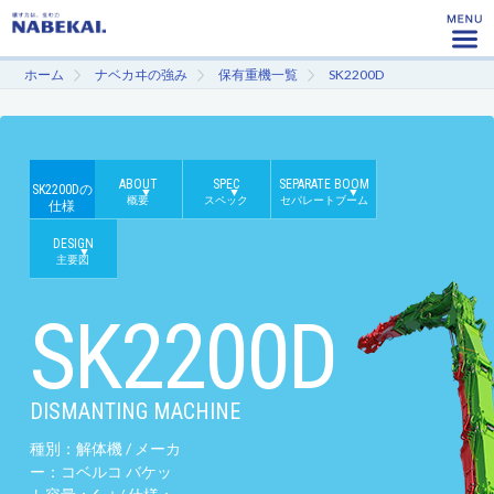
ホーム
ナベカヰの強み
保有重機一覧
SK2200D
ABOUT
SPEC
SEPARATE BOOM
SK2200Dの
概要
スペック
セパレートブーム
仕様
DESIGN
主要図
SK2200D
DISMANTING MACHINE
種別：解体機 / メーカ
ー：コベルコ バケッ