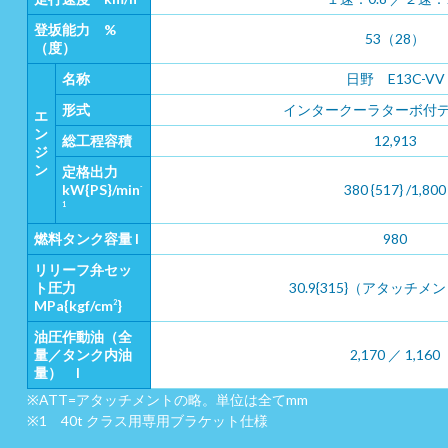
登坂能力 %
53（28）
（度）
名称
日野 E13C-VV
形式
インタークーラターボ付
エ
ン
総工程容積
12,913
ジ
ン
定格出力
kW{PS}/min
380 {517} /1,800
-
1
燃料タンク容量 l
980
リリーフ弁セッ
ト圧力
30.9{315}（アタッチ
MPa{kgf/cm
}
2
油圧作動油（全
量／タンク内油
2,170 ／ 1,160
量） l
※ATT=アタッチメントの略。単位は全てmm
※1 40t クラス用専用ブラケット仕様