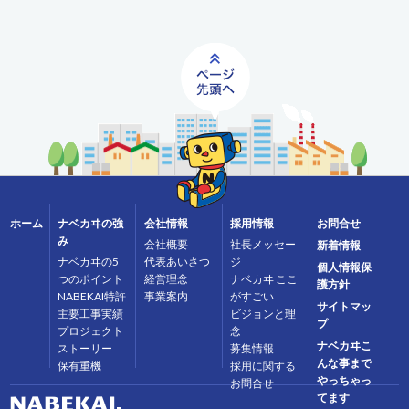
ホーム
ナベカヰの強
会社情報
採用情報
お問合せ
み
会社概要
社長メッセー
新着情報
ナベカヰの5
代表あいさつ
ジ
個人情報保
つのポイント
経営理念
ナベカヰ ここ
護方針
NABEKAI特許
事業案内
がすごい
サイトマッ
主要工事実績
ビジョンと理
プ
プロジェクト
念
ナベカヰこ
ストーリー
募集情報
んな事まで
保有重機
採用に関する
やっちゃっ
お問合せ
てます