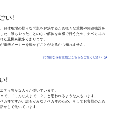
ごい!
来、解体現場の様々な問題を解決するため様々な重機や関連機器を
ました。誰もやったことのない解体を重機で行うため、ナベカヰの
された重機も数多くあります。
案が重機メーカーを動かすことがあるかも知れません。
代表的な保有重機はこちらをご覧ください
い!
ラエティ豊かな人々が働いています。
様々で、「こんな人まで！？」と思われるような人もいます。
ナベカヰですが、誰もがみなナベカヰのため、そしてお客様のため
を活かして働いています。