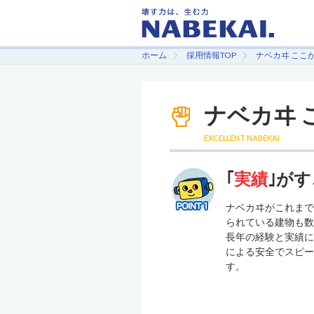
ホーム
採用情報TOP
ナベカヰ ここ
ナベカヰ 
EXCELLENT NABEKAI
｢
実績
｣がす
ナベカヰがこれま
られている建物も
長年の経験と実績
による安全でスピ
す。