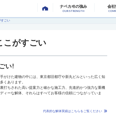
ナベカヰの強み
会社
OUR STRENGTH
COM
がすごい
ここがすごい
ごい!
で手がけた建物の中には、東京都旧都庁や新丸ビルといった広く知
数多くあります。
に裏打ちされた高い提案力と確かな施工力、先進的かつ強力な重機
ーディーな解体、それらはすべてお客様の信頼につながっていま
代表的な解体実績はこちらをご覧ください