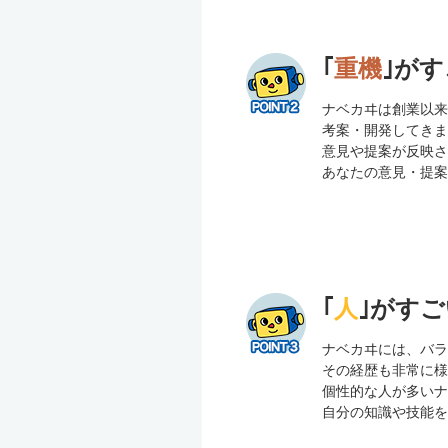
｢
重機
｣がす
ナベカヰは創業以
考案・開発してき
意見や提案が反映
あなたの意見・提
｢
人
｣がすご
ナベカヰには、バ
その経歴も非常に
個性的な人が多い
自分の知識や技能