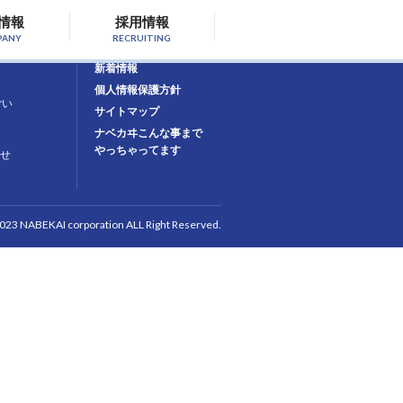
情報
採用情報
PANY
RECRUITING
お問合せ
新着情報
個人情報保護方針
ごい
サイトマップ
ナベカヰこんな事まで
やっちゃってます
せ
2023 NABEKAI corporation ALL Right Reserved.