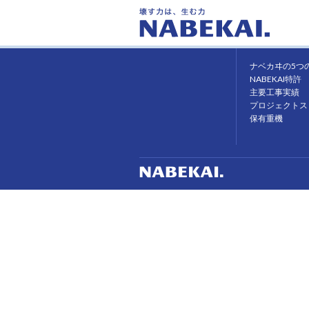
ホーム
ナベカヰの強み
ナベカヰの5つ
NABEKAI特許
主要工事実績
プロジェクトス
保有重機