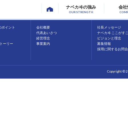
ナベカヰの強み
会社
OUR STRENGTH
COM
会社情報
採用情報
のポイント
会社概要
社長メッセージ
代表あいさつ
ナベカヰ ここがす
経営理念
ビジョンと理念
トーリー
事業案内
募集情報
採用に関するお問合
Copyright © 