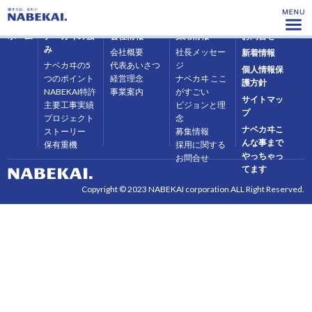
ホーム
ナベカヰの強
会社情報
採用情報
お問合せ
み
会社概要
社長メッセー
新着情報
ナベカヰの5
代表あいさつ
ジ
個人情報保
つのポイント
経営理念
ナベカヰ ここ
護方針
NABEKAI特許
事業案内
がすごい
サイトマッ
主要工事実績
ビジョンと理
プ
プロジェクト
念
ナベカヰこ
ストーリー
募集情報
んな事まで
保有重機
採用に関する
やっちゃっ
お問合せ
てます
Copyright © 2023 NABEKAI corporation ALL Right Reserved.