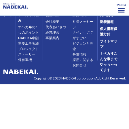
ホーム
ナベカヰの強
会社情報
採用情報
お問合せ
み
会社概要
社長メッセー
新着情報
ナベカヰの5
代表あいさつ
ジ
個人情報保
つのポイント
経営理念
ナベカヰ ここ
護方針
NABEKAI特許
事業案内
がすごい
サイトマッ
主要工事実績
ビジョンと理
プ
プロジェクト
念
ナベカヰこ
ストーリー
募集情報
んな事まで
保有重機
採用に関する
やっちゃっ
お問合せ
てます
Copyright © 2023 NABEKAI corporation ALL Right Reserved.