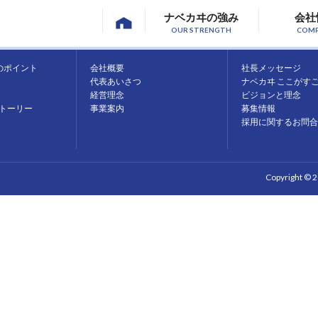
ナベカヰの強み
会社
OUR STRENGTH
COM
会社情報
採用情報
のポイント
会社概要
社長メッセージ
代表あいさつ
ナベカヰ ここがす
経営理念
ビジョンと理念
トーリー
事業案内
募集情報
採用に関するお問合
Copyright © 