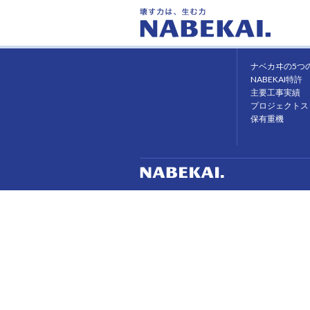
ホーム
ナベカヰの強み
ナベカヰの5つ
NABEKAI特許
主要工事実績
プロジェクトス
保有重機