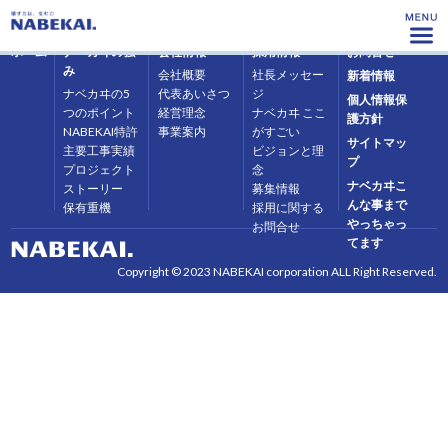
ホーム
ナベカヰの強
会社情報
採用情報
お問合せ
み
会社概要
社長メッセー
新着情報
ナベカヰの5
代表あいさつ
ジ
個人情報保
つのポイント
経営理念
ナベカヰ ここ
護方針
NABEKAI特許
事業案内
がすごい
サイトマッ
主要工事実績
ビジョンと理
プ
プロジェクト
念
ナベカヰこ
ストーリー
募集情報
んな事まで
保有重機
採用に関する
やっちゃっ
お問合せ
てます
Copyright © 2023 NABEKAI corporation ALL Right Reserved.