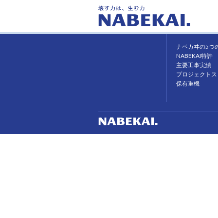
ホーム
ナベカヰの強み
ナベカヰの5つ
NABEKAI特許
主要工事実績
プロジェクトス
保有重機