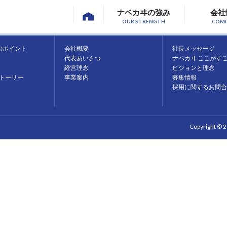
ナベカヰの強み
会社
OUR STRENGTH
COM
会社情報
採用情報
のポイント
会社概要
社長メッセージ
代表あいさつ
ナベカヰ ここがす
経営理念
ビジョンと理念
トーリー
事業案内
募集情報
採用に関するお問合
Copyright © 