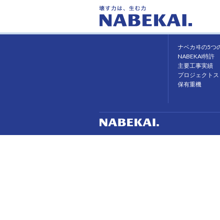
ホーム
ナベカヰの強み
ナベカヰの5つ
NABEKAI特許
主要工事実績
プロジェクトス
保有重機