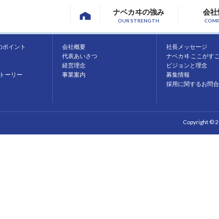
ナベカヰの強み
会社
OUR STRENGTH
COM
会社情報
採用情報
のポイント
会社概要
社長メッセージ
代表あいさつ
ナベカヰ ここがす
経営理念
ビジョンと理念
トーリー
事業案内
募集情報
採用に関するお問合
Copyright © 