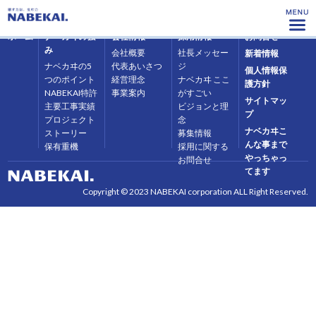
ホーム
ナベカヰの強
会社情報
採用情報
お問合せ
み
会社概要
社長メッセー
新着情報
ナベカヰの5
代表あいさつ
ジ
個人情報保
つのポイント
経営理念
ナベカヰ ここ
護方針
NABEKAI特許
事業案内
がすごい
サイトマッ
主要工事実績
ビジョンと理
プ
プロジェクト
念
ナベカヰこ
ストーリー
募集情報
んな事まで
保有重機
採用に関する
やっちゃっ
お問合せ
てます
Copyright © 2023 NABEKAI corporation ALL Right Reserved.