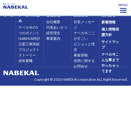
ホーム
ナベカヰの強
会社情報
採用情報
お問合せ
み
会社概要
社長メッセー
新着情報
ナベカヰの5
代表あいさつ
ジ
個人情報保
つのポイント
経営理念
ナベカヰ ここ
護方針
NABEKAI特許
事業案内
がすごい
サイトマッ
主要工事実績
ビジョンと理
プ
プロジェクト
念
ナベカヰこ
ストーリー
募集情報
んな事まで
保有重機
採用に関する
やっちゃっ
お問合せ
てます
Copyright © 2023 NABEKAI corporation ALL Right Reserved.