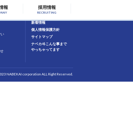
情報
採用情報
PANY
RECRUITING
お問合せ
新着情報
個人情報保護方針
ごい
サイトマップ
ナベカヰこんな事まで
やっちゃってます
せ
2023 NABEKAI corporation ALL Right Reserved.