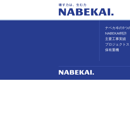
ホーム
ナベカヰの強み
ナベカヰの5つ
NABEKAI特許
主要工事実績
プロジェクトス
保有重機