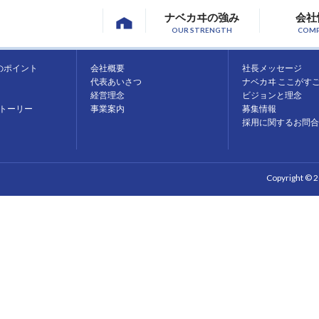
ナベカヰの強み
会社
OUR STRENGTH
COM
会社情報
採用情報
のポイント
会社概要
社長メッセージ
代表あいさつ
ナベカヰ ここがす
経営理念
ビジョンと理念
トーリー
事業案内
募集情報
採用に関するお問合
Copyright © 