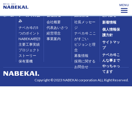
ホーム
ナベカヰの強
会社情報
採用情報
お問合せ
み
会社概要
社長メッセー
新着情報
ナベカヰの5
代表あいさつ
ジ
個人情報保
つのポイント
経営理念
ナベカヰ ここ
護方針
NABEKAI特許
事業案内
がすごい
サイトマッ
主要工事実績
ビジョンと理
プ
プロジェクト
念
ナベカヰこ
ストーリー
募集情報
んな事まで
保有重機
採用に関する
やっちゃっ
お問合せ
てます
Copyright © 2023 NABEKAI corporation ALL Right Reserved.