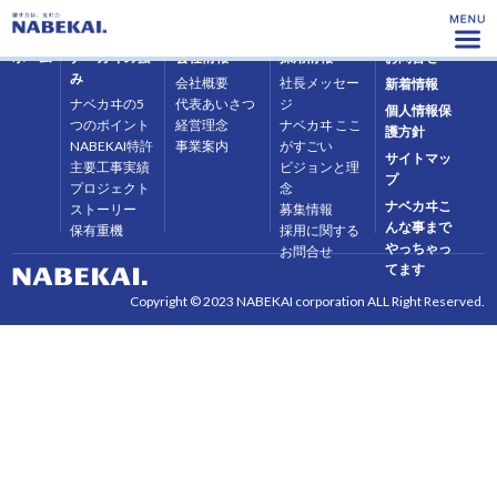
ホーム
ナベカヰの強
会社情報
採用情報
お問合せ
み
会社概要
社長メッセー
新着情報
ナベカヰの5
代表あいさつ
ジ
個人情報保
つのポイント
経営理念
ナベカヰ ここ
護方針
NABEKAI特許
事業案内
がすごい
サイトマッ
主要工事実績
ビジョンと理
プ
プロジェクト
念
ナベカヰこ
ストーリー
募集情報
んな事まで
保有重機
採用に関する
やっちゃっ
お問合せ
てます
Copyright © 2023 NABEKAI corporation ALL Right Reserved.