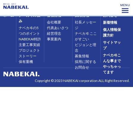
ホーム
ナベカヰの強
会社情報
採用情報
お問合せ
み
会社概要
社長メッセー
新着情報
ナベカヰの5
代表あいさつ
ジ
個人情報保
つのポイント
経営理念
ナベカヰ ここ
護方針
NABEKAI特許
事業案内
がすごい
サイトマッ
主要工事実績
ビジョンと理
プ
プロジェクト
念
ナベカヰこ
ストーリー
募集情報
んな事まで
保有重機
採用に関する
やっちゃっ
お問合せ
てます
Copyright © 2023 NABEKAI corporation ALL Right Reserved.