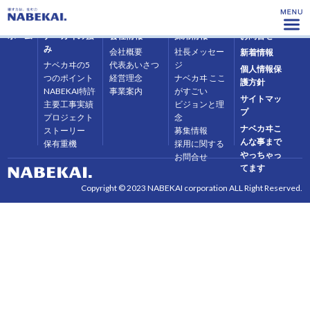
ホーム
ナベカヰの強
会社情報
採用情報
お問合せ
み
会社概要
社長メッセー
新着情報
ナベカヰの5
代表あいさつ
ジ
個人情報保
つのポイント
経営理念
ナベカヰ ここ
護方針
NABEKAI特許
事業案内
がすごい
サイトマッ
主要工事実績
ビジョンと理
プ
プロジェクト
念
ナベカヰこ
ストーリー
募集情報
んな事まで
保有重機
採用に関する
やっちゃっ
お問合せ
てます
Copyright © 2023 NABEKAI corporation ALL Right Reserved.