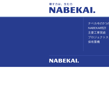
ホーム
ナベカヰの強み
ナベカヰの5つ
NABEKAI特許
主要工事実績
プロジェクトス
保有重機