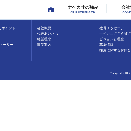
ナベカヰの強み
会社
OUR STRENGTH
COM
会社情報
採用情報
のポイント
会社概要
社長メッセージ
代表あいさつ
ナベカヰ ここがす
経営理念
ビジョンと理念
トーリー
事業案内
募集情報
採用に関するお問合
Copyright © 